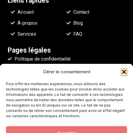
Liens rapides
Accueil
Contact
À-propos
Blog
Services
FAQ
Pages légales
Politique de confidentialité
Mentions légales
Gérer le consentement
Conditions générales d'utilisation
Pour offrir les meilleures expériences, nous utilisons des
technologies telles que les cookies pour stocker et/ou accéder aux
Nos coordonnées
informations des appareils. Le fait de consentir à ces technologies
nous permettra de traiter des données telles que le comportement
Suite 208, 1555 Bd de l’Avenir, Laval, Quebec H7S
de navigation ou les ID uniques sur ce site. Le fait de ne pas
2N5, Canada
consentir ou de retirer son consentement peut avoir un effet négatif
sur certaines caractéristiques et fonctions.
+1 450-933-7427
Accepter