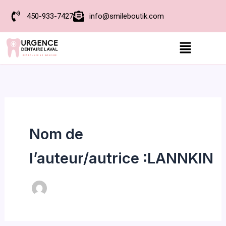
Aller
450-933-7427
info@smileboutik.com
au
contenu
Menu
Nom de
l’auteur/autrice :LANNKIN