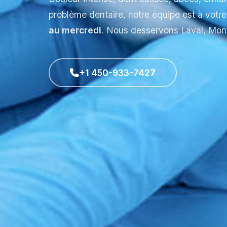
problème dentaire, notre équipe est à votr
au mercredi
. Nous desservons Laval, Mont
+1 450-933-7427