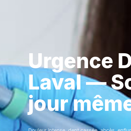
Urgence D
Laval — So
jour mêm
Douleur intense, dent cassée, abcès, enflur