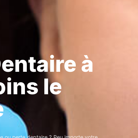
entaire à
ins le
e
e ou perte dentaire ? Peu importe votre