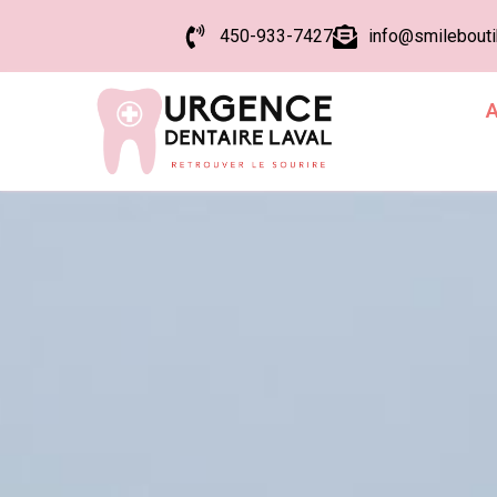
Aller
450-933-7427
info@smilebout
au
contenu
A