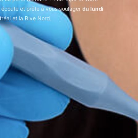
e écoute et prête à vous soulager
du lundi
réal et la Rive Nord.