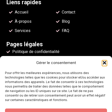
Liens rapides
Accueil
Contact
À-propos
Blog
Services
FAQ
Pages légales
Politique de confidentialité
Mentions légales
Gérer le consentement
Conditions générales d'utilisation
Pour offrir les meilleures expériences, nous utilisons des
technologies telles que les cookies pour stocker et/ou accéder aux
Nos coordonnées
informations des appareils. Le fait de consentir à ces technologies
nous permettra de traiter des données telles que le comportement
Suite 208, 1555 Bd de l’Avenir, Laval, Quebec H7S
de navigation ou les ID uniques sur ce site. Le fait de ne pas
2N5, Canada
consentir ou de retirer son consentement peut avoir un effet négatif
sur certaines caractéristiques et fonctions.
+1 450-933-7427